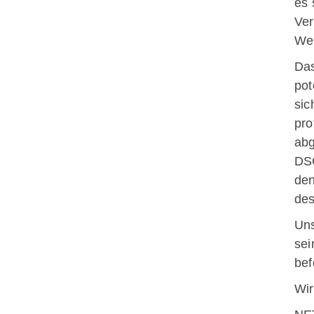
es 
Ver
Web
Das
pot
sic
pro
abg
DSG
den
des
Uns
sei
bef
Wir