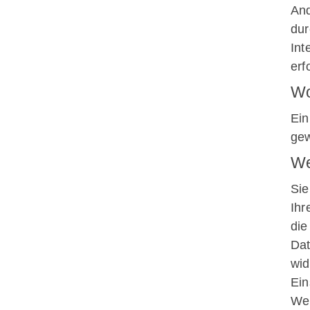
e.V.
And
Marktplatz 6
dur
92526 Oberviechtach
Int
erf
0171 2820914
Wo
awotanzgruppe@gmx.de
Ein
gew
We
Sie
Ihr
die
Dat
wid
Ein
Wei