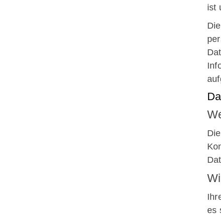
ist
Die
per
Dat
Inf
auf
Da
We
Die
Kon
Dat
Wi
Ihr
AWO Tanzgruppe Grün-Weiß
es 