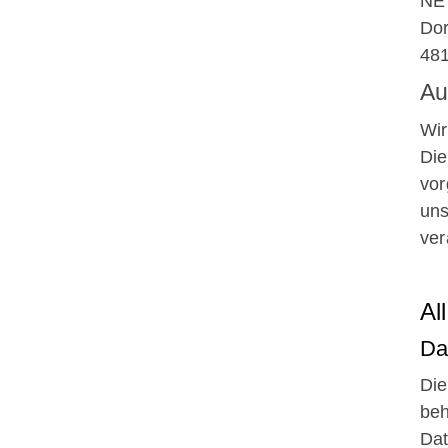
NE
Do
48
Au
Wir
Die
vor
uns
ver
Al
Da
Die
beh
Dat