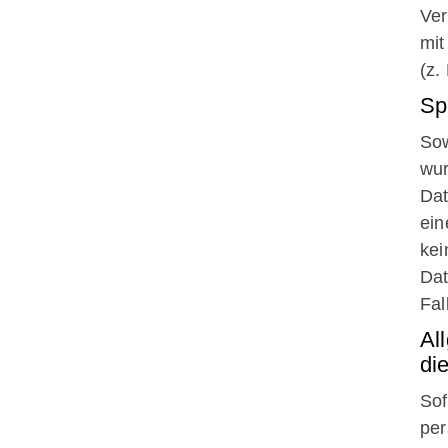
Ver
mit
(z.
Sp
Sow
wur
Dat
ein
kei
Dat
Fal
Al
di
Sof
per