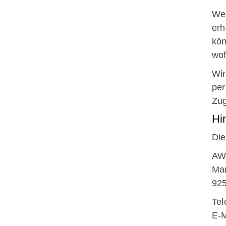
Wen
erh
kön
wof
Wir
per
Zug
Hi
Die
AW
Mar
925
Tel
E-M