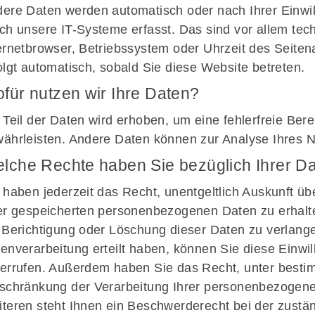
Trainingszeiten
ere Daten werden automatisch oder nach Ihrer Einwi
Garden
ch unsere IT-Systeme erfasst. Das sind vor allem tec
Termine
ernetbrowser, Betriebssystem oder Uhrzeit des Seiten
Historie
olgt automatisch, sobald Sie diese Website betreten.
Jahre
für nutzen wir Ihre Daten?
 Teil der Daten wird erhoben, um eine fehlerfreie Bere
ährleisten. Andere Daten können zur Analyse Ihres 
lche Rechte haben Sie bezüglich Ihrer D
 haben jederzeit das Recht, unentgeltlich Auskunft 
er gespeicherten personenbezogenen Daten zu erhalt
 Berichtigung oder Löschung dieser Daten zu verlange
enverarbeitung erteilt haben, können Sie diese Einwill
errufen. Außerdem haben Sie das Recht, unter best
schränkung der Verarbeitung Ihrer personenbezogen
teren steht Ihnen ein Beschwerderecht bei der zustä